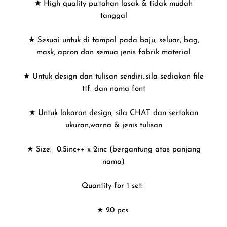
★ High quality pu.tahan lasak & tidak mudah
tanggal
★ Sesuai untuk di tampal pada baju, seluar, bag,
mask, apron dan semua jenis fabrik material
★ Untuk design dan tulisan sendiri..sila sediakan file
ttf. dan nama font
★ Untuk lakaran design, sila CHAT dan sertakan
ukuran,warna & jenis tulisan
★ Size: 0.5inc++ x 2inc (bergantung atas panjang
nama)
Quantity for 1 set:
★ 20 pcs