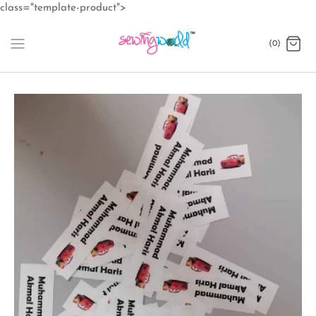
Skip
class="template-product">
to
content
(0)