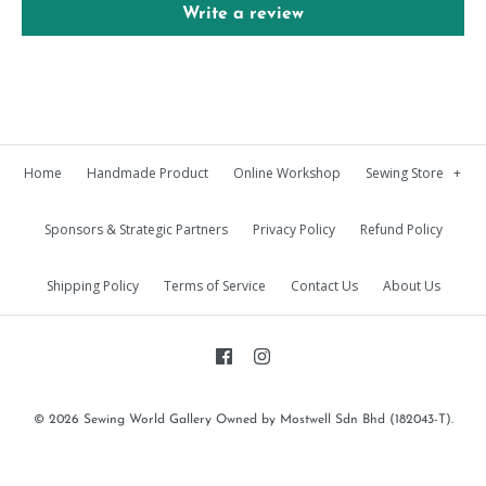
Write a review
Home
Handmade Product
Online Workshop
Sewing Store
+
Sponsors & Strategic Partners
Privacy Policy
Refund Policy
Shipping Policy
Terms of Service
Contact Us
About Us
© 2026
Sewing World Gallery Owned by Mostwell Sdn Bhd (182043-T)
.