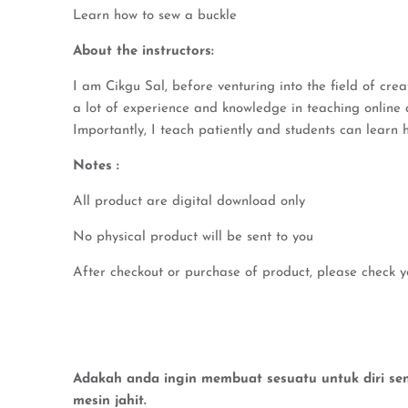
Learn how to sew a buckle
About the instructors:
I am Cikgu Sal, before venturing into the field of crea
a lot of experience and knowledge in teaching online a
Importantly, I teach patiently and students can learn 
Notes :
All product are digital download only
No physical product will be sent to you
After checkout or purchase of product, please check y
Adakah anda ingin membuat sesuatu untuk diri send
mesin jahit.