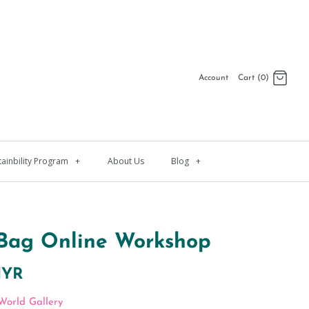
Account
Cart (0)
Log in
Register
tainbility Program
+
About Us
Blog
+
 Bag Online Workshop
MYR
World Gallery