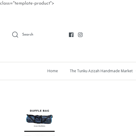
Skip
class="template-product">
to
content
Search
Home
The Tunku Azizah Handmade Market