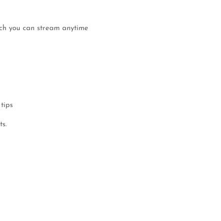
ich you can stream anytime
tips
ts.