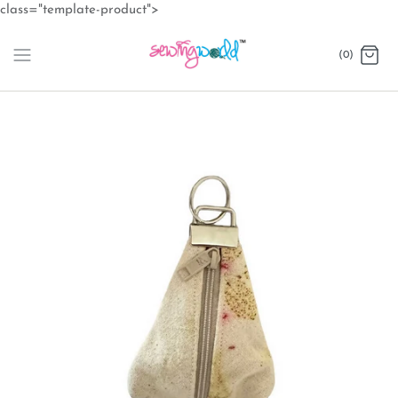
Skip
class="template-product">
to
content
(0)