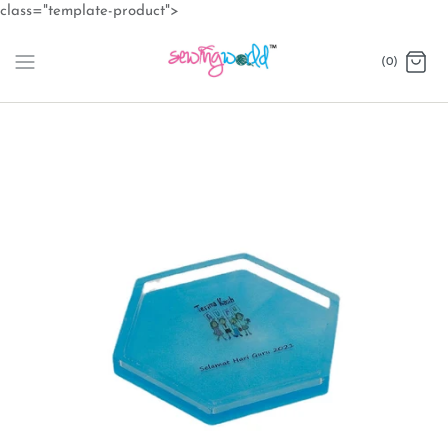
Skip
class="template-product">
to
content
(0)